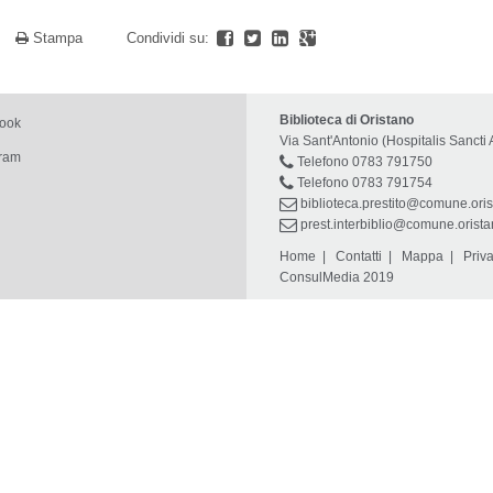
a
Stampa
Condividi su:
Biblioteca di Oristano
book
Via Sant'Antonio (Hospitalis Sancti 
gram
Telefono 0783 791750
Telefono 0783 791754
biblioteca.prestito@comune.oris
prest.interbiblio@comune.oristan
Home
|
Contatti
|
Mappa
|
Priv
ConsulMedia 2019