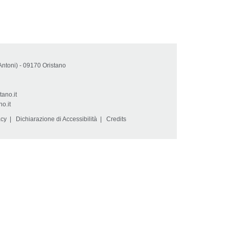
Antoni) - 09170 Oristano
tano.it
o.it
acy
|
Dichiarazione di Accessibilità
|
Credits