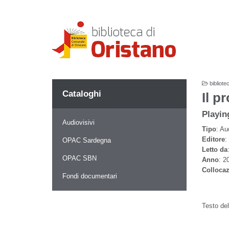
bibliote
Cataloghi
Il p
Playin
Audiovisivi
Tipo
: Au
Editore
:
OPAC Sardegna
Letto da
OPAC SBN
Anno
: 2
Colloca
Fondi documentari
Testo de