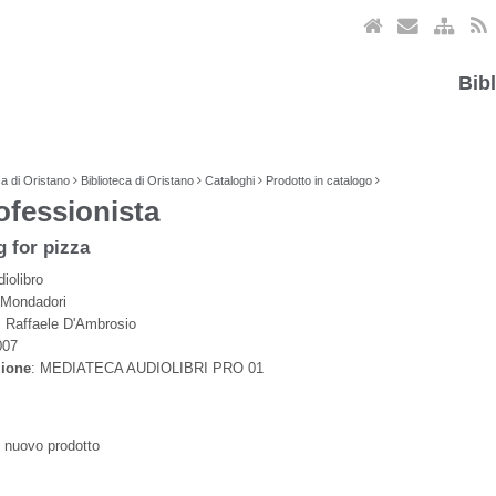
Bib
ca di Oristano
Biblioteca di Oristano
Cataloghi
Prodotto in catalogo
rofessionista
g for pizza
diolibro
 Mondadori
: Raffaele D'Ambrosio
007
zione
: MEDIATECA AUDIOLIBRI PRO 01
l nuovo prodotto