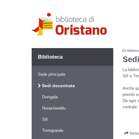
bibliote
Biblioteca
Sedi
La biblio
Sede principale
Silì e To
Sedi decentrate
Anche que
prestiti 
Donigala
Da ogni s
centrale.
Nuraxinieddu
Sili
Torregrande
Invi