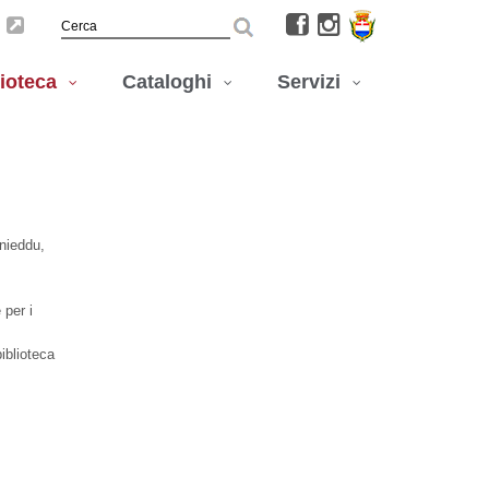
lioteca
Cataloghi
Servizi
inieddu,
 per i
iblioteca