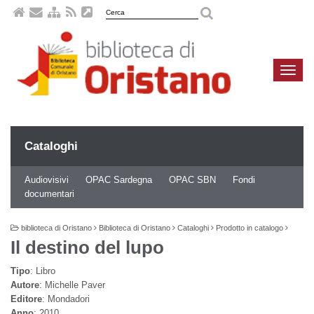
Naviga
compa
Cataloghi
Audiovisivi
OPAC Sardegna
OPAC SBN
Fondi
documentari
biblioteca di Oristano
Biblioteca di Oristano
Cataloghi
Prodotto in catalogo
Il destino del lupo
Tipo
: Libro
Autore
: Michelle Paver
Editore
: Mondadori
Anno
: 2010