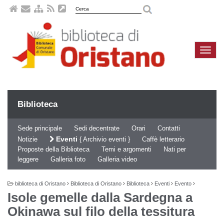
Naviga
compa
Biblioteca
Sede principale
Sedi decentrate
Orari
Contatti
Eventi
Notizie
Archivio eventi
Caffè letterario
Proposte della Biblioteca
Temi e argomenti
Nati per
leggere
Galleria foto
Galleria video
biblioteca di Oristano
Biblioteca di Oristano
Biblioteca
Eventi
Evento
Isole gemelle dalla Sardegna a
Okinawa sul filo della tessitura