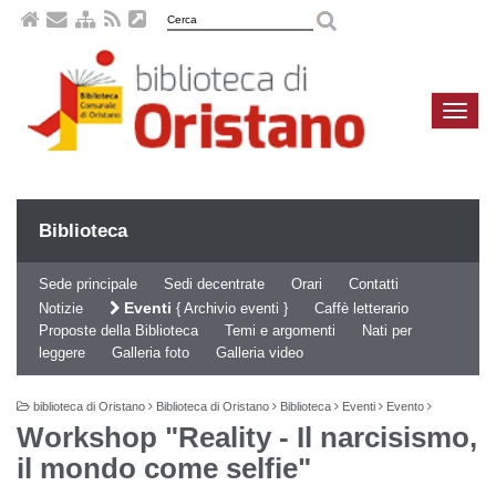
Naviga
compa
Biblioteca
Sede principale
Sedi decentrate
Orari
Contatti
Eventi
Notizie
Archivio eventi
Caffè letterario
Proposte della Biblioteca
Temi e argomenti
Nati per
leggere
Galleria foto
Galleria video
biblioteca di Oristano
Biblioteca di Oristano
Biblioteca
Eventi
Evento
Workshop "Reality - Il narcisismo,
il mondo come selfie"