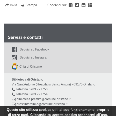
Invia
Stampa
Condividi su:
Servizi e contatti
Seguici su Facebook
Seguici su Instagram
Città di Oristano
Biblioteca di Oristano
Via Sant'Antonio (Hospitalis Sancti Antoni) - 09170 Oristano
Telefono 0783 791750
Telefono 0783 791754
biblioteca.prestito@comune.oristano.it
prest.interbiblio@comune.oristano.it
Questo sito utilizza cookies utili al suo funzionamento, propri e
Home
|
Contatti
|
Mappa
|
Privacy
|
Dichiarazione di
di terze parti. Cliccando su accetta cookies acconsenti all'uso.