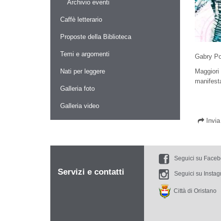
Archivio eventi
Caffè letterario
Proposte della Biblioteca
Temi e argomenti
Gabry Pon
Maggiori
Nati per leggere
manifest
Galleria foto
Galleria video
Invi
Seguici su Face
Servizi e contatti
Seguici su Insta
Città di Oristano