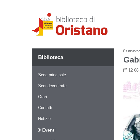
bibliote
Biblioteca
Gabr
12 0
Sede principale
Sedi decentrate
Orari
Contatti
Notizie
Eventi