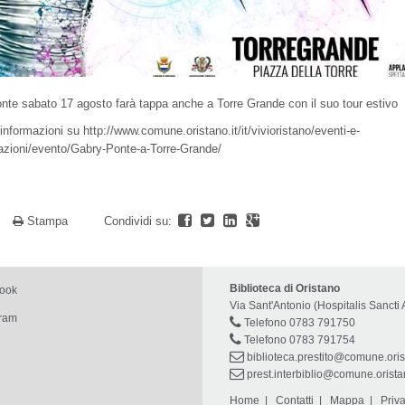
te sabato 17 agosto farà tappa anche a Torre Grande con il suo tour estivo
 informazioni su
http://www.comune.oristano.it/it/vivioristano/eventi-e-
azioni/evento/Gabry-Ponte-a-Torre-Grande/
a
Stampa
Condividi su:
Biblioteca di Oristano
book
Via Sant'Antonio (Hospitalis Sancti 
gram
Telefono 0783 791750
Telefono 0783 791754
biblioteca.prestito@comune.oris
prest.interbiblio@comune.oristan
Home
|
Contatti
|
Mappa
|
Priv