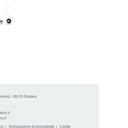
Antoni) - 09170 Oristano
tano.it
o.it
acy
|
Dichiarazione di Accessibilità
|
Credits